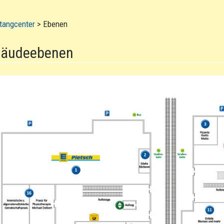
tangcenter
>
Ebenen
äudeebenen